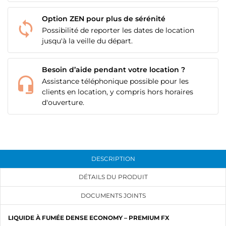
Option ZEN pour plus de sérénité
Possibilité de reporter les dates de location
jusqu'à la veille du départ.
Besoin d’aide pendant votre location ?
Assistance téléphonique possible pour les
clients en location, y compris hors horaires
d'ouverture.
DESCRIPTION
CRÉER UNE LISTE D'ENVIES
CONNEXION
DÉTAILS DU PRODUIT
NOM DE LA LISTE D'ENVIES
MES LISTES
Vous devez être connecté pour ajouter des produits
DOCUMENTS JOINTS
à votre liste d'envies.
LIQUIDE À FUMÉE DENSE ECONOMY – PREMIUM FX
add_circle_outline
Créer une nouvelle liste