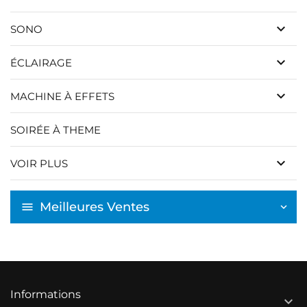
keyboard_arrow_down
SONO
keyboard_arrow_down
ÉCLAIRAGE
keyboard_arrow_down
MACHINE À EFFETS
SOIRÉE À THEME
keyboard_arrow_down
VOIR PLUS
Meilleures Ventes
Informations
