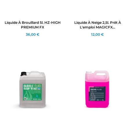
((cancelText))
((modalDeleteText))
Annuler
Connexion
Annuler
Créer une liste d'envies
Liquide À Brouillard 5l. HZ-HIGH
Liquide À Neige 2,5l. Prêt À
PREMIUM FX
L'emploi MAGICFX...
36,00 €
12,00 €