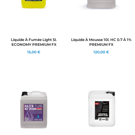
Liquide À Fumée Light 5l.
Liquide À Mousse 10l. HC 0.7 À 1%
ECONOMY PREMIUM FX
PREMIUM FX
15,00 €
120,00 €
CRÉER UNE LISTE D'ENVIES
CONNEXION
((MODALTITLE))
NOM DE LA LISTE D'ENVIES
MES LISTES
Vous devez être connecté pour ajouter des produits
((confirmMessage))
à votre liste d'envies.
add_circle_outline
Créer une nouvelle liste