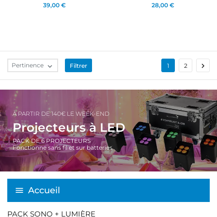
39,00 €
28,00 €

Pertinence
Filtrer

1
2
À PARTIR DE 140€ LE WEEK-END
Projecteurs à LED
PACK DE 6 PROJECTEURS
Fonctionne sans fil et sur batteries
Accueil
PACK SONO + LUMIÈRE