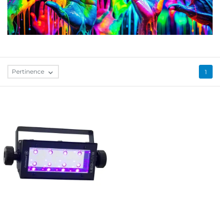
Pertinence

1