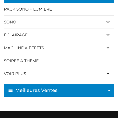
PACK SONO + LUMIÈRE
keyboard_arrow_down
SONO
keyboard_arrow_down
ÉCLAIRAGE
keyboard_arrow_down
MACHINE À EFFETS
SOIRÉE À THEME
keyboard_arrow_down
VOIR PLUS
Meilleures Ventes