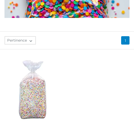
Pertinence

1