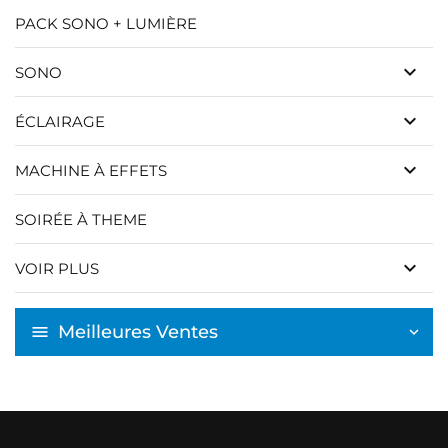
PACK SONO + LUMIÈRE
keyboard_arrow_down
SONO
keyboard_arrow_down
ÉCLAIRAGE
keyboard_arrow_down
MACHINE À EFFETS
SOIRÉE À THEME
keyboard_arrow_down
VOIR PLUS
Meilleures Ventes