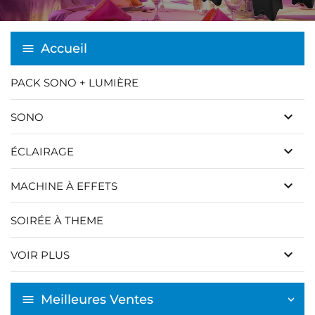
Accueil
PACK SONO + LUMIÈRE
keyboard_arrow_down
SONO
keyboard_arrow_down
ÉCLAIRAGE
keyboard_arrow_down
MACHINE À EFFETS
SOIRÉE À THEME
keyboard_arrow_down
VOIR PLUS
Meilleures Ventes