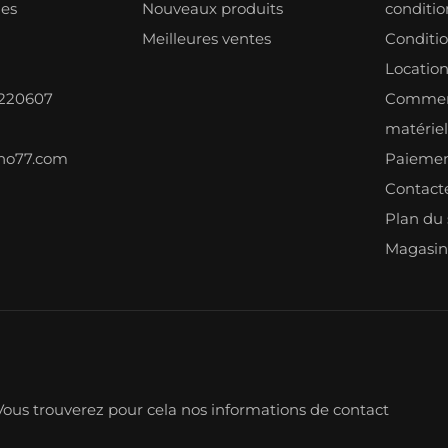
les
Nouveaux produits
condition
Meilleures ventes
Conditi
Locatio
8220607
Comment
matérie
ono77.com
Paiemen
Contact
Plan du 
Magasin
ous trouverez pour cela nos informations de contact