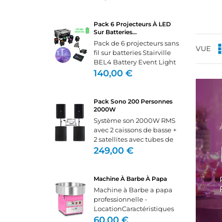
directement sur un pc,
CR
lecteur MP3 ou table de
C
((
mixage. Nous vous
Pack 6 Projecteurs À LED
fournirons les câbles le
Sur Batteries...
NO
Vo
ME
câble...
((
Pack de 6 projecteurs sans
d'e
VUE
fil sur batteries Stairville
BEL4 Battery Event Light
4x15W -
140,00 €
LocationProjecteur sans fil
flexible pour l'éclairage
d'ambianceAvec DMX
Pack Sono 200 Personnes
sans fil intégréLuminosité
2000W
élevée...
Système son 2000W RMS
avec 2 caissons de basse +
2 satellites avec tubes de
jonction, câbles,
249,00 €
adaptateur pc (mini-jack)
et multiprise.Il se branche
directement sur un pc,
Machine À Barbe À Papa
tablette, téléphone ou...
Machine à Barbe a papa
professionnelle -
LocationCaractéristiques
techniques Alimentation :
60,00 €