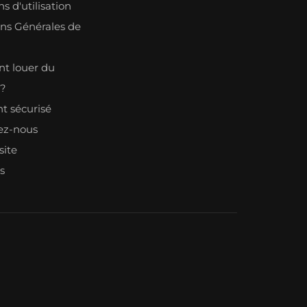
s d'utilisation
ons Générales de
n
 louer du
l?
t sécurisé
ez-nous
site
s