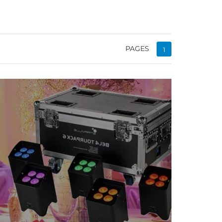
PAGES
1
te