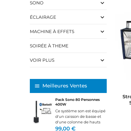
keyboard_arrow_down
SONO
keyboard_arrow_down
ÉCLAIRAGE
keyboard_arrow_down
MACHINE À EFFETS
SOIRÉE À THEME
keyboard_arrow_down
VOIR PLUS
Meilleures Ventes
Str
Pack Sono 80 Personnes
400W
Ce système son est équipé
d'un caisson de basse et
d'une colonne de hauts
parleurs.Il se branche
99,00 €