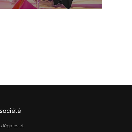
société
 légales et