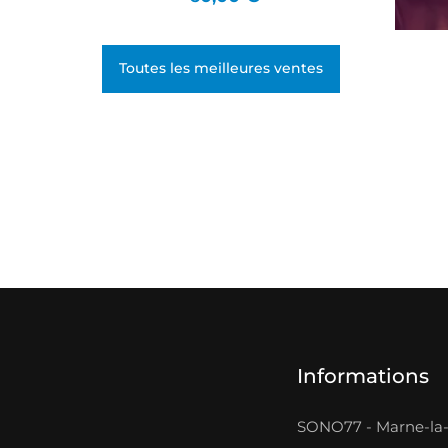
230V Puissance : 1200W
Rendement : 1 barbe à
papa toute les 45 sec. (12 à
Toutes les meilleures ventes
18gr de sucre par barbe)...
Informations
SONO77 - Marne-la-