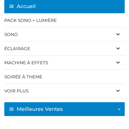
Accueil
PACK SONO + LUMIÈRE
keyboard_arrow_down
SONO
keyboard_arrow_down
ÉCLAIRAGE
keyboard_arrow_down
MACHINE À EFFETS
SOIRÉE À THEME
keyboard_arrow_down
VOIR PLUS
Meilleures Ventes