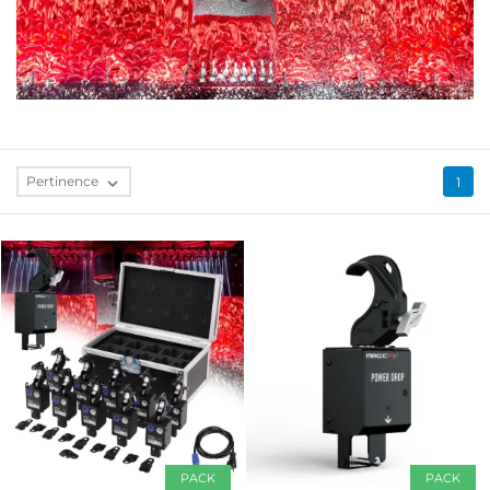
Pertinence

1
PACK
PACK