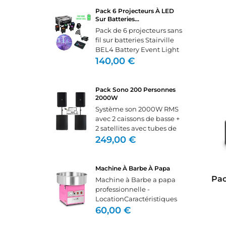
mixage. Nous vous
Pack 6 Projecteurs À LED
fournirons les câbles le
Sur Batteries...
câble...
Pack de 6 projecteurs sans
fil sur batteries Stairville
BEL4 Battery Event Light
4x15W -
140,00 €
LocationProjecteur sans fil
flexible pour l'éclairage
d'ambianceAvec DMX
Pack Sono 200 Personnes
sans fil intégréLuminosité
2000W
CR
élevée...
Système son 2000W RMS
C
((
avec 2 caissons de basse +
2 satellites avec tubes de
NO
Vo
jonction, câbles,
249,00 €
ME
((
d'e
adaptateur pc (mini-jack)
et multiprise.Il se branche
directement sur un pc,
Machine À Barbe À Papa
tablette, téléphone ou...
Pac
Machine à Barbe a papa
professionnelle -
LocationCaractéristiques
techniques Alimentation :
60,00 €
230V Puissance : 1200W