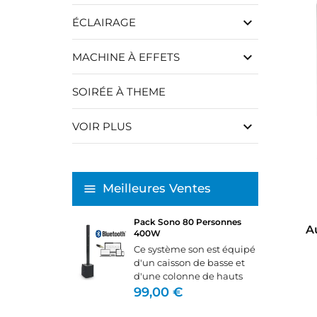
keyboard_arrow_down
ÉCLAIRAGE
keyboard_arrow_down
MACHINE À EFFETS
SOIRÉE À THEME
keyboard_arrow_down
VOIR PLUS
Meilleures Ventes
Pack Sono 80 Personnes
A
400W
Ce système son est équipé
d'un caisson de basse et
d'une colonne de hauts
parleurs.Il se branche
99,00 €
directement sur un pc,
lecteur MP3 ou table de