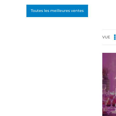
Rendement : 1 barbe à
papa toute les 45 sec. (12 à
Toutes les meilleures ventes
18gr de sucre par barbe)...
VUE