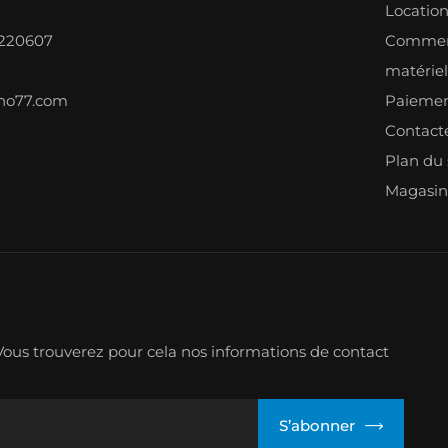
Locatio
8220607
Comment
matérie
ono77.com
Paiemen
Contact
Plan du 
Magasin
ous trouverez pour cela nos informations de contact
S’abonner