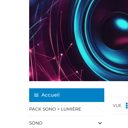
Accueil
VUE
PACK SONO + LUMIÈRE
keyboard_arrow_down
SONO