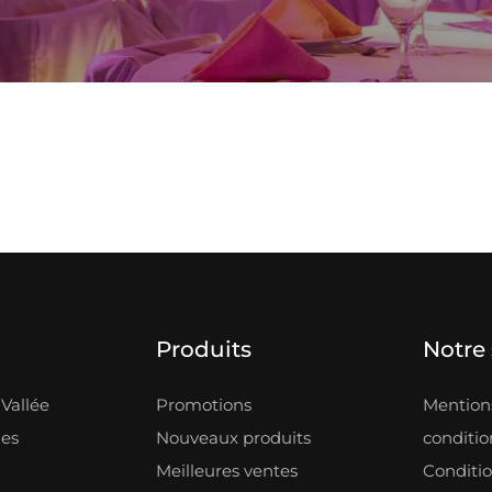
Produits
Notre 
Vallée
Promotions
Mentions
les
Nouveaux produits
condition
Meilleures ventes
Conditi