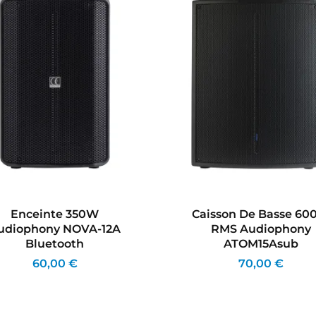
Enceinte 350W
Caisson De Basse 6
udiophony NOVA-12A
RMS Audiophony
Bluetooth
ATOM15Asub
60,00 €
70,00 €