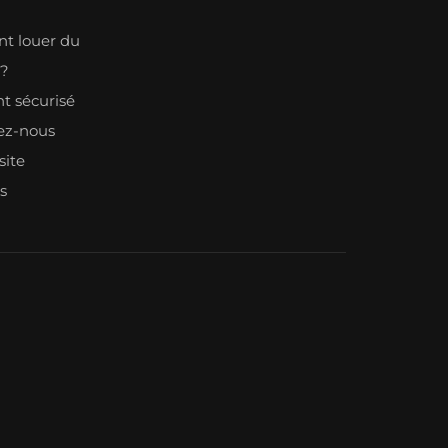
n
 louer du
l?
t sécurisé
ez-nous
site
s