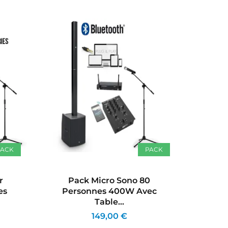
PACK
PACK
te
r
Pack Micro Sono 80
es
Personnes 400W Avec
Table...
149,00 €