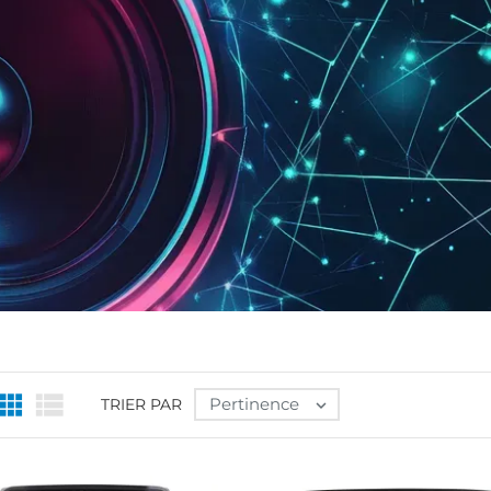


Pertinence
TRIER PAR
