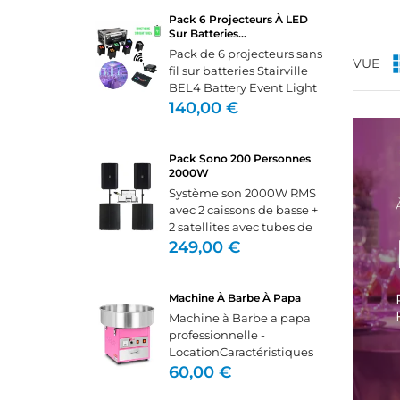
CR
C
mixage. Nous vous
Pack 6 Projecteurs À LED
((
fournirons les câbles le
Sur Batteries...
câble...
NO
Pack de 6 projecteurs sans
Vo
ME
VUE
((
fil sur batteries Stairville
d'e
BEL4 Battery Event Light
4x15W -
140,00 €
LocationProjecteur sans fil
flexible pour l'éclairage
d'ambianceAvec DMX
Pack Sono 200 Personnes
sans fil intégréLuminosité
2000W
élevée...
Système son 2000W RMS
avec 2 caissons de basse +
2 satellites avec tubes de
jonction, câbles,
249,00 €
adaptateur pc (mini-jack)
et multiprise.Il se branche
directement sur un pc,
Machine À Barbe À Papa
tablette, téléphone ou...
Machine à Barbe a papa
professionnelle -
LocationCaractéristiques
techniques Alimentation :
60,00 €
230V Puissance : 1200W