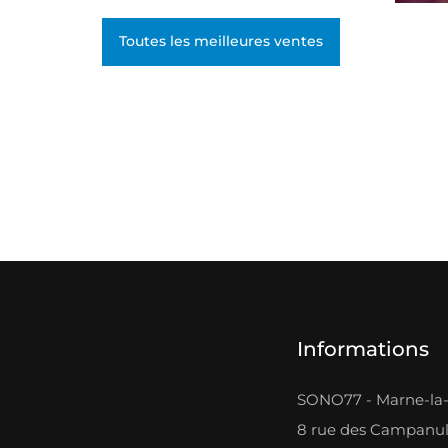
Rendement : 1 barbe à
papa toute les 45 sec. (12 à
Toutes les meilleures ventes
18gr de sucre par barbe)...
Informations
SONO77 - Marne-la-
8 rue des Campanu