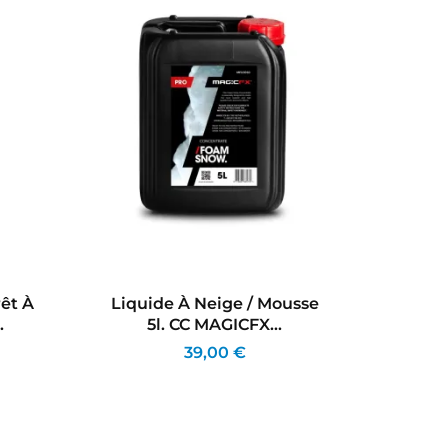
rêt À
Liquide À Neige / Mousse
.
5l. CC MAGICFX...
39,00 €