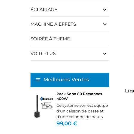
keyboard_arrow_down
ÉCLAIRAGE
keyboard_arrow_down
MACHINE À EFFETS
SOIRÉE À THEME
keyboard_arrow_down
VOIR PLUS
Meilleures Ventes
Liq
Pack Sono 80 Personnes
400W
Ce système son est équipé
d'un caisson de basse et
d'une colonne de hauts
parleurs.Il se branche
99,00 €
directement sur un pc,
lecteur MP3 ou table de