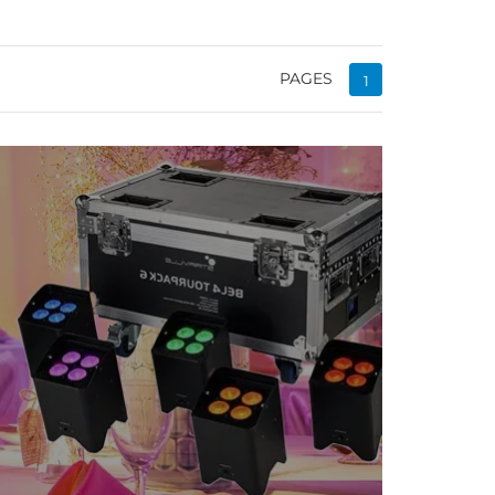
PAGES
1
te