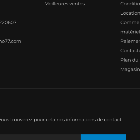
Meilleures ventes
Conditi
Locatio
8220607
Comment
matérie
ono77.com
Paiemen
Contact
Plan du 
Magasin
ous trouverez pour cela nos informations de contact