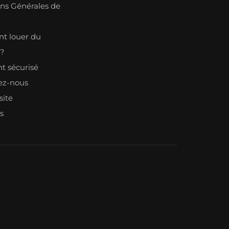
ons Générales de
n
 louer du
l?
t sécurisé
ez-nous
site
s