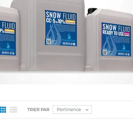


Pertinence
TRIER PAR
