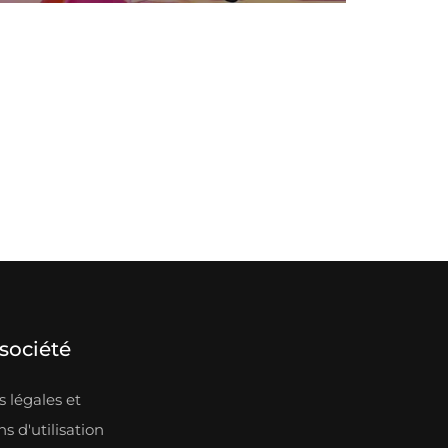
société
 légales et
s d'utilisation