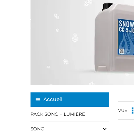
Accueil
VUE
PACK SONO + LUMIÈRE
keyboard_arrow_down
SONO