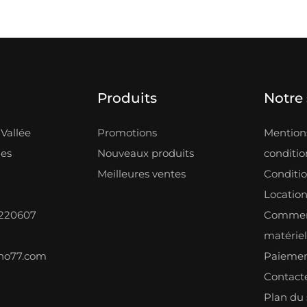
Produits
Notre 
Vallée
Promotions
Mentions
les
Nouveaux produits
condition
Meilleures ventes
Conditi
Locatio
8220607
Comment
matérie
ono77.com
Paiemen
Contact
Plan du 