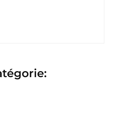
te
tégorie: