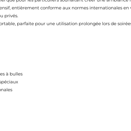
fensif, entièrement conforme aux normes internationales en vi
u privés.
ortable, parfaite pour une utilisation prolongée lors de soiré
s à bulles
 spéciaux
onales
ÉER UNE LISTE D'ENVIES
ONNEXION
M DE LA LISTE D'ENVIES
us devez être connecté pour ajouter des produits à votre liste
S LISTES
nvies.