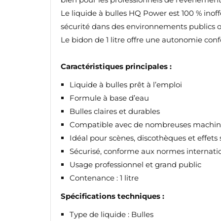
Le liquide à bulles HQ Power est 100 % inof
sécurité dans des environnements publics o
Le bidon de 1 litre offre une autonomie conf
Caractéristiques principales :
Liquide à bulles prêt à l’emploi
Formule à base d’eau
Bulles claires et durables
Compatible avec de nombreuses machine
Idéal pour scènes, discothèques et effets
Sécurisé, conforme aux normes internati
Usage professionnel et grand public
CR
C
Contenance : 1 litre
Spécifications techniques :
NO
Vo
ME
d'e
Type de liquide : Bulles