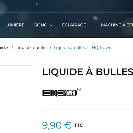
 + LUMIÈRE
SONO
ÉCLAIRAGE
MACHINE À EF
uides
Liquide à bulles
Liquide à bulles 1l. HQ Power
LIQUIDE À BULLE
9,90 €
TTC