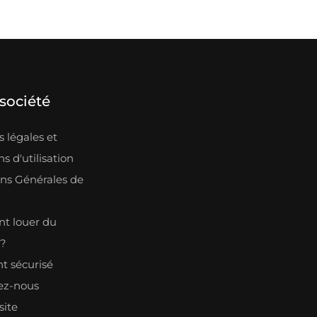
société
 légales et
s d'utilisation
ons Générales de
n
 louer du
l?
t sécurisé
ez-nous
site