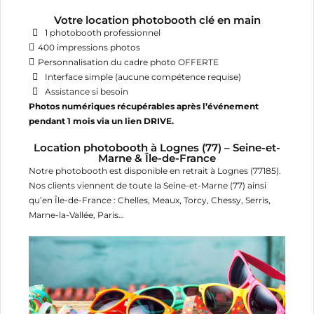
Votre location photobooth clé en main
1 photobooth professionnel
400 impressions photos
Personnalisation du cadre photo OFFERTE
Interface simple (aucune compétence requise)
Assistance si besoin
Photos numériques récupérables après l’événement
pendant 1 mois via un lien DRIVE.
Location photobooth à Lognes (77) – Seine-et-
Marne & Île-de-France
Notre photobooth est disponible en retrait à Lognes (77185).
Nos clients viennent de toute la Seine-et-Marne (77) ainsi
CRÉER UNE LISTE D'ENVIES
qu’en Île-de-France : Chelles, Meaux, Torcy, Chessy, Serris,
CONNEXION
Marne-la-Vallée, Paris…
NOM DE LA LISTE D'ENVIES
MES LISTES
Vous devez être connecté pour ajouter des produits
à votre liste d'envies.
add_circle_outline
Créer une nouvelle liste
Annuler
Connexion
Annuler
Créer une liste d'envies