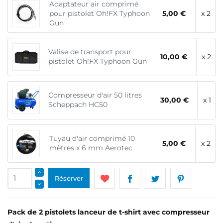
Adaptateur air comprimé
pour pistolet Oh!FX Typhoon
5,00 €
x 2
Gun
Valise de transport pour
10,00 €
x 2
pistolet Oh!FX Typhoon Gun
Compresseur d'air 50 litres
30,00 €
x 1
Scheppach HC50
Tuyau d'air comprimé 10
5,00 €
x 2
mètres x 6 mm Aerotec
Réserver
Pack de 2 pistolets lanceur de t-shirt avec compresseur