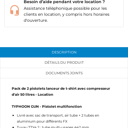
Besoin d’aide pendant votre location ?
Assistance téléphonique possible pour les
clients en location, y compris hors horaires
d'ouverture.
DESCRIPTION
DÉTAILS DU PRODUIT
DOCUMENTS JOINTS
Pack de 2 pistolets lanceur de t-shirt avec compresseur
d'air 50 litres - Location
CRÉER UNE LISTE D'ENVIES
CONNEXION
TYPHOON GUN - Pistolet multifonction
Livré avec sac de transport, air tube + 2 tubes en
NOM DE LA LISTE D'ENVIES
MES LISTES
Vous devez être connecté pour ajouter des produits
aluminium pour différents FX
à votre liste d'envies.
Tuyau TTY4.2 : tube multi-usages ø42 mm