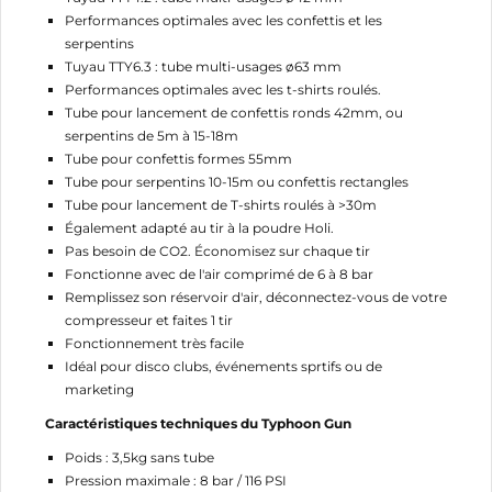
add_circle_outline
Créer une nouvelle liste
Performances optimales avec les confettis et les
serpentins
Annuler
Connexion
Tuyau TTY6.3 : tube multi-usages ø63 mm
Annuler
Créer une liste d'envies
Performances optimales avec les t-shirts roulés.
Tube pour lancement de confettis ronds 42mm, ou
serpentins de 5m à 15-18m
Tube pour confettis formes 55mm
Tube pour serpentins 10-15m ou confettis rectangles
Tube pour lancement de T-shirts roulés à >30m
Également adapté au tir à la poudre Holi.
Pas besoin de CO2. Économisez sur chaque tir
Fonctionne avec de l'air comprimé de 6 à 8 bar
Remplissez son réservoir d'air, déconnectez-vous de votre
compresseur et faites 1 tir
Fonctionnement très facile
Idéal pour disco clubs, événements sprtifs ou de
marketing
Caractéristiques techniques du Typhoon Gun
Poids : 3,5kg sans tube
Pression maximale : 8 bar / 116 PSI