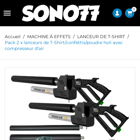
0

Accueil
MACHINE À EFFETS
LANCEUR DE T-SHIRT
Pack 2 x lanceurs de T-Shirt/confettis/poudre holi avec
compresseur d'air