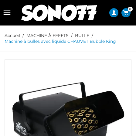
0

Accueil
MACHINE À EFFETS
BULLE
Machine à bulles avec liquide CHAUVET Bubble King