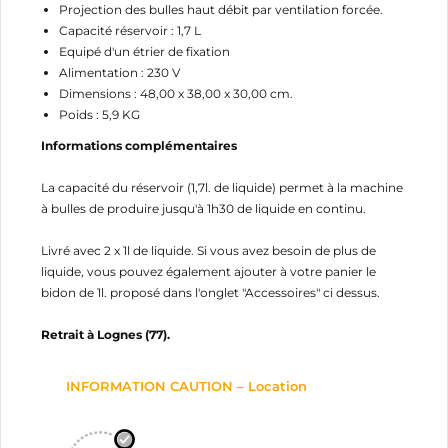
Projection des bulles haut débit par ventilation forcée.
Capacité réservoir : 1,7 L
Equipé d'un étrier de fixation
Alimentation : 230 V
Dimensions : 48,00 x 38,00 x 30,00 cm.
Poids : 5,9 KG
Informations complémentaires
CRÉER UNE LISTE D'ENVIES
La capacité du réservoir (1,7l. de liquide) permet à la machine
CONNEXION
à bulles de produire jusqu'à 1h30 de liquide en continu.
NOM DE LA LISTE D'ENVIES
MES LISTES
Vous devez être connecté pour ajouter des produits
Livré avec 2 x 1l de liquide. Si vous avez besoin de plus de
à votre liste d'envies.
liquide, vous pouvez également ajouter à votre panier le
bidon de 1l. proposé dans l'onglet "Accessoires" ci dessus.
add_circle_outline
Créer une nouvelle liste
Retrait à Lognes (77).
Annuler
Connexion
Annuler
Créer une liste d'envies
INFORMATION CAUTION – Location