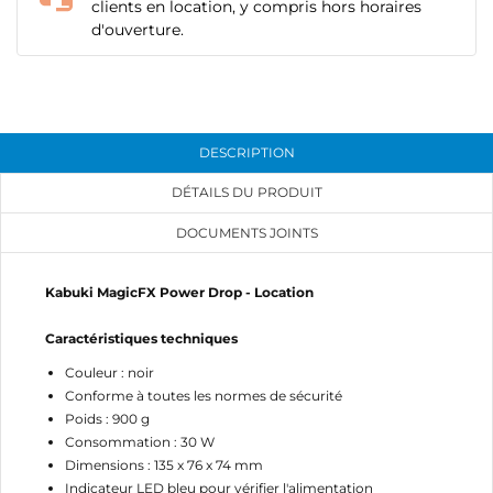
clients en location, y compris hors horaires
d'ouverture.
DESCRIPTION
DÉTAILS DU PRODUIT
CRÉER UNE LISTE D'ENVIES
DOCUMENTS JOINTS
CONNEXION
Kabuki MagicFX Power Drop - Location
NOM DE LA LISTE D'ENVIES
MES LISTES
Vous devez être connecté pour ajouter des produits
à votre liste d'envies.
Caractéristiques techniques
add_circle_outline
Créer une nouvelle liste
Couleur : noir
Conforme à toutes les normes de sécurité
Annuler
Connexion
Annuler
Créer une liste d'envies
Poids : 900 g
Consommation : 30 W
Dimensions : 135 x 76 x 74 mm
Indicateur LED bleu pour vérifier l'alimentation