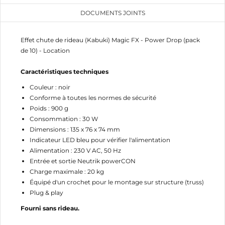
à votre liste d'envies.
DOCUMENTS JOINTS
add_circle_outline
Créer une nouvelle liste
Annuler
Connexion
Effet chute de rideau (Kabuki) Magic FX - Power Drop (pack
Annuler
Créer une liste d'envies
de 10) - Location
Caractéristiques techniques
Couleur : noir
Conforme à toutes les normes de sécurité
Poids : 900 g
Consommation : 30 W
Dimensions : 135 x 76 x 74 mm
Indicateur LED bleu pour vérifier l'alimentation
Alimentation : 230 V AC, 50 Hz
Entrée et sortie Neutrik powerCON
Charge maximale : 20 kg
Équipé d'un crochet pour le montage sur structure (truss)
Plug & play
Fourni sans rideau.