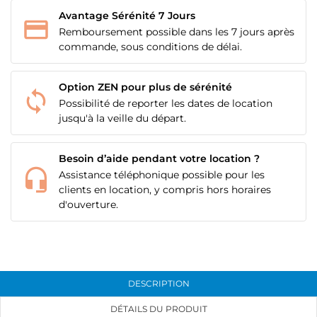
Avantage Sérénité 7 Jours
Remboursement possible dans les 7 jours après
commande, sous conditions de délai.
Option ZEN pour plus de sérénité
Possibilité de reporter les dates de location
jusqu'à la veille du départ.
Besoin d’aide pendant votre location ?
Assistance téléphonique possible pour les
clients en location, y compris hors horaires
d'ouverture.
CRÉER UNE LISTE D'ENVIES
CONNEXION
DESCRIPTION
NOM DE LA LISTE D'ENVIES
MES LISTES
Vous devez être connecté pour ajouter des produits
DÉTAILS DU PRODUIT