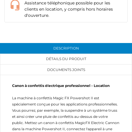
Assistance téléphonique possible pour les
clients en location, y compris hors horaires
d'ouverture.
DESCRIPTION
DÉTAILS DU PRODUIT
DOCUMENTS JOINTS
Canon à confettis électrique professionnel - Location
CRÉER UNE LISTE D'ENVIES
CONNEXION
La machine à confettis Magic FX Powershot II est
spécialement conçue pour les applications professionnelles.
NOM DE LA LISTE D'ENVIES
MES LISTES
Vous devez être connecté pour ajouter des produits
Vous pourrez, par exemple, la suspendre à un système truss
à votre liste d'envies.
et ainsi créer une pluie de confettis au-dessus de votre
add_circle_outline
Créer une nouvelle liste
public. Mettez un canon à confettis MagicFX Electric Cannon
dans la machine Powershot II, connectez l'appareil à une