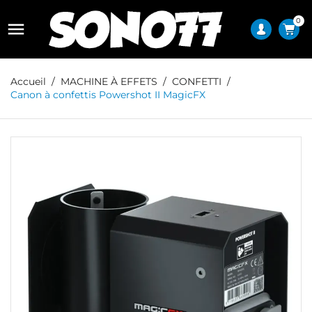
0

Accueil
MACHINE À EFFETS
CONFETTI
Canon à confettis Powershot II MagicFX