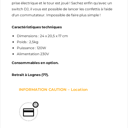
Annuler
Connexion
prise électrique et le tour est joué ! Sachez enfin qu'avec un
Annuler
Créer une liste d'envies
switch DJ, il vous est possible de lancer les confettis à l'aide
d'un commutateur. Impossible de faire plus simple !
Caractéristiques techniques
Dimensions : 24 x 20,5 x 17 cm
Poids : 2,5kg
Puissance : 120W
Alimentation 230V
Consommables en option.
Retrait à Lognes (77).
INFORMATION CAUTION – Location