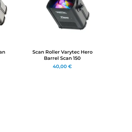
can
Scan Roller Varytec Hero
Lyre 
Barrel Scan 150
40,00 €