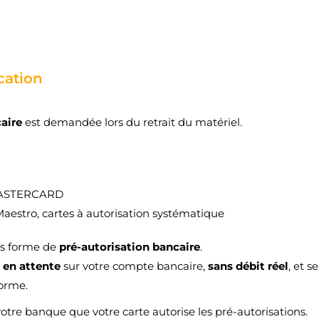
add_circle_outline
Créer une nouvelle lis
Annuler
Connexion
Annuler
Créer une liste d'envies
ation
caire
est demandée lors du retrait du matériel.
MASTERCARD
Maestro, cartes à autorisation systématique
us forme de
pré-autorisation bancaire
.
e
en attente
sur votre compte bancaire,
sans débit réel
, et 
forme.
votre banque que votre carte autorise les pré-autorisations.