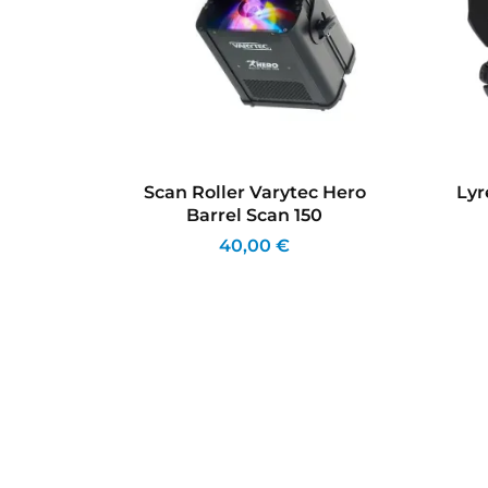
 Scan
Scan Roller Varytec Hero
Ly
Barrel Scan 150
40,00 €