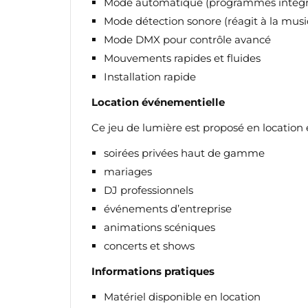
Mode automatique (programmes intégr
Mode détection sonore (réagit à la mus
Mode DMX pour contrôle avancé
Mouvements rapides et fluides
Installation rapide
Location événementielle
Ce jeu de lumière est proposé en location 
soirées privées haut de gamme
mariages
DJ professionnels
événements d’entreprise
animations scéniques
CR
concerts et shows
C
Informations pratiques
NO
Vo
ME
d'e
Matériel disponible en location