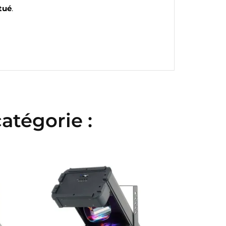
tué
.
atégorie :