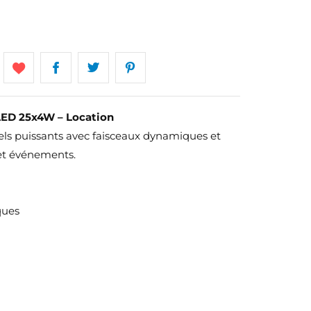
D 25x4W – Location
uels puissants avec faisceaux dynamiques et
 et événements.
ques