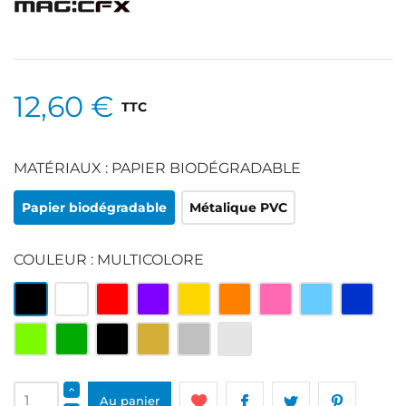
12,60 €
TTC
MATÉRIAUX : PAPIER BIODÉGRADABLE
Papier biodégradable
Métalique PVC
COULEUR : MULTICOLORE
Multicolore
Blanc
Rouge
Violet
Jaune
Orange
Rose
Bleu
Bleu
clair
roi
Vert
Vert
Noir
Or
Argenté
Argenté
clair
et
blanc
Au panier