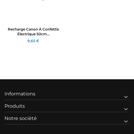
Recharge Canon À Confettis
Électrique 50cm...
9,65 €
Informations

Produits

Notre société
