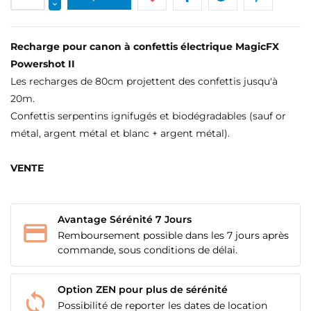
Recharge pour canon à confettis électrique MagicFX
Powershot II
Les recharges de 80cm projettent des confettis jusqu'à
20m.
Confettis serpentins ignifugés et biodégradables (sauf or
métal, argent métal et blanc + argent métal).
VENTE
CRÉER UNE LISTE D'ENVIES
CONNEXION
Avantage Sérénité 7 Jours
NOM DE LA LISTE D'ENVIES
MES LISTES
Vous devez être connecté pour ajouter des produits
Remboursement possible dans les 7 jours après
à votre liste d'envies.
commande, sous conditions de délai.
add_circle_outline
Créer une nouvelle liste
Option ZEN pour plus de sérénité
Annuler
Connexion
Annuler
Créer une liste d'envies
Possibilité de reporter les dates de location