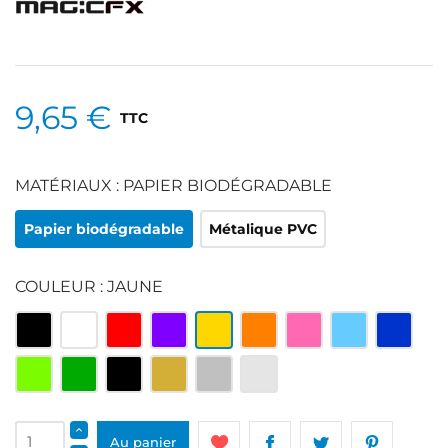
9,65 €
TTC
MATÉRIAUX : PAPIER BIODÉGRADABLE
Papier biodégradable
Métalique PVC
COULEUR : JAUNE
Multicolore
Blanc
Rouge
Violet
Jaune
Orange
Rose
Bleu
Bleu
clair
roi
Vert
Vert
Noir
Or
Argenté
Argenté
clair
et
blanc
Au panier