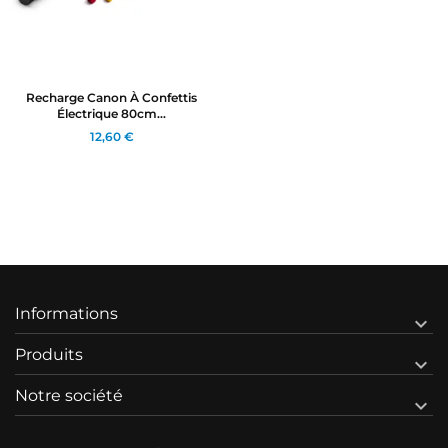
Recharge Canon À Confettis
Électrique 80cm...
12,60 €
Informations

Produits

Notre société
