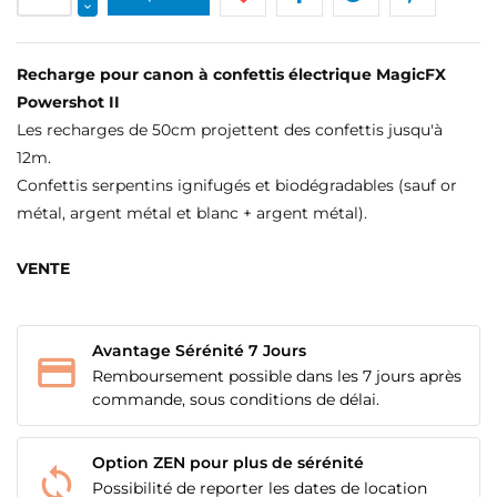
Recharge pour canon à confettis électrique MagicFX
Powershot II
Les recharges de 50cm projettent des confettis jusqu'à
12m.
Confettis serpentins ignifugés et biodégradables (sauf or
métal, argent métal et blanc + argent métal).
VENTE
CRÉER UNE LISTE D'ENVIES
CONNEXION
Avantage Sérénité 7 Jours
NOM DE LA LISTE D'ENVIES
MES LISTES
Vous devez être connecté pour ajouter des produits
Remboursement possible dans les 7 jours après
à votre liste d'envies.
commande, sous conditions de délai.
add_circle_outline
Créer une nouvelle liste
Option ZEN pour plus de sérénité
Annuler
Connexion
Annuler
Créer une liste d'envies
Possibilité de reporter les dates de location