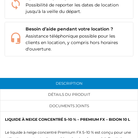
Possibilité de reporter les dates de location
jusqu'à la veille du départ.
Besoin d’aide pendant votre location ?
Assistance téléphonique possible pour les
clients en location, y compris hors horaires
d'ouverture.
DESCRIPTION
DÉTAILS DU PRODUIT
CRÉER UNE LISTE D'ENVIES
CONNEXION
DOCUMENTS JOINTS
NOM DE LA LISTE D'ENVIES
MES LISTES
Vous devez être connecté pour ajouter des produits
LIQUIDE À NEIGE CONCENTRÉ 5–10 % – PREMIUM FX – BIDON 10 L
à votre liste d'envies.
add_circle_outline
Créer une nouvelle liste
Le liquide à neige concentré Premium FX 5–10 % est conçu pour une