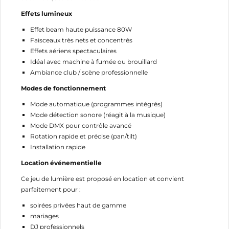
Effets lumineux
Effet beam haute puissance 80W
Faisceaux très nets et concentrés
Effets aériens spectaculaires
Idéal avec machine à fumée ou brouillard
Ambiance club / scène professionnelle
Modes de fonctionnement
Mode automatique (programmes intégrés)
Mode détection sonore (réagit à la musique)
Mode DMX pour contrôle avancé
Rotation rapide et précise (pan/tilt)
Installation rapide
Location événementielle
CRÉER UNE LISTE D'ENVIES
CONNEXION
Ce jeu de lumière est proposé en location et convient
parfaitement pour :
NOM DE LA LISTE D'ENVIES
MES LISTES
Vous devez être connecté pour ajouter des produits
soirées privées haut de gamme
à votre liste d'envies.
mariages
add_circle_outline
Créer une nouvelle liste
DJ professionnels