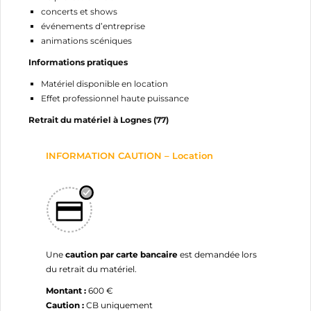
concerts et shows
Annuler
Connexion
événements d’entreprise
Annuler
Créer une liste d'envies
animations scéniques
Informations pratiques
Matériel disponible en location
Effet professionnel haute puissance
Retrait du matériel à Lognes (77)
INFORMATION CAUTION – Location
Une
caution par carte bancaire
est demandée lors
du retrait du matériel.
Montant :
600 €
Caution :
CB uniquement