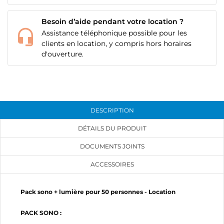
Besoin d’aide pendant votre location ?
Assistance téléphonique possible pour les
clients en location, y compris hors horaires
CRÉER UNE LISTE D'ENVIES
d'ouverture.
CONNEXION
NOM DE LA LISTE D'ENVIES
MES LISTES
Vous devez être connecté pour ajouter des produits
à votre liste d'envies.
add_circle_outline
Créer une nouvelle liste
DESCRIPTION
DÉTAILS DU PRODUIT
Annuler
Connexion
Annuler
Créer une liste d'envies
DOCUMENTS JOINTS
ACCESSOIRES
Pack sono + lumière pour 50 personnes - Location
PACK SONO :