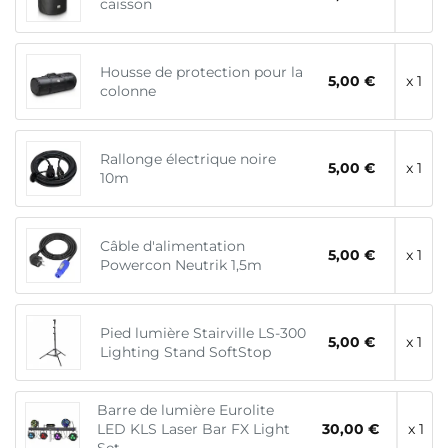
caisson
Housse de protection pour la
5,00 €
x 1
colonne
Rallonge électrique noire
5,00 €
x 1
10m
Câble d'alimentation
5,00 €
x 1
Powercon Neutrik 1,5m
Pied lumière Stairville LS-300
5,00 €
x 1
Lighting Stand SoftStop
Barre de lumière Eurolite
LED KLS Laser Bar FX Light
30,00 €
x 1