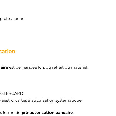
nvies.
add_circle_outline
Créer une nouvelle lis
professionnel
Annuler
Connexion
Annuler
Créer une liste d'envies
ation
caire
est demandée lors du retrait du matériel.
MASTERCARD
Maestro, cartes à autorisation systématique
us forme de
pré-autorisation bancaire
.