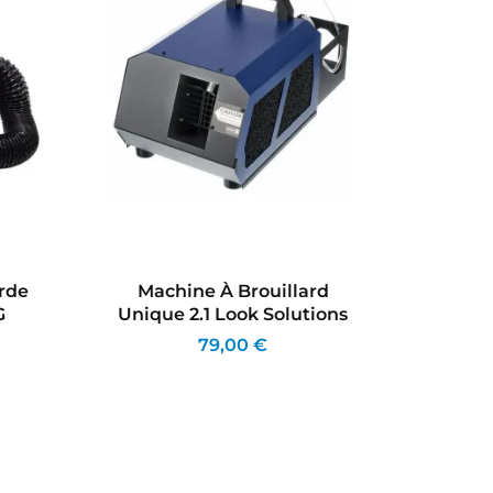
rde
Machine À Brouillard
Mach
G
Unique 2.1 Look Solutions
79,00 €