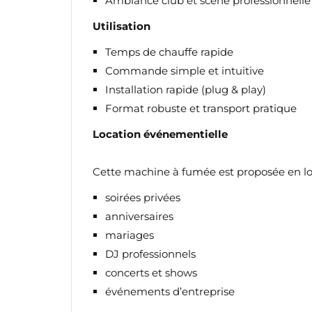
Ambiance club et scène professionnelle
Utilisation
Temps de chauffe rapide
Commande simple et intuitive
Installation rapide (plug & play)
Format robuste et transport pratique
Location événementielle
Cette machine à fumée est proposée en loc
soirées privées
anniversaires
mariages
DJ professionnels
CR
C
concerts et shows
événements d’entreprise
NO
Vo
ME