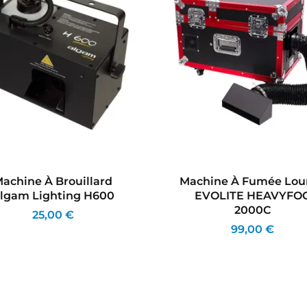
achine À Brouillard
Machine À Fumée Lou
lgam Lighting H600
EVOLITE HEAVYFO
2000C
25,00 €
99,00 €