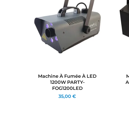
lard
Machine À Fumée À LED
M
utions
1200W PARTY-
A
FOG1200LED
35,00 €