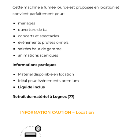
NOM DE LA LISTE D'ENVIES
MES LISTES
Vous devez être connecté pour ajouter des produits
Cette machine à fumée lourde est proposée en location et
à votre liste d'envies.
convient parfaitement pour :
add_circle_outline
Créer une nouvelle liste
mariages
ouverture de bal
Annuler
Connexion
concerts et spectacles
Annuler
Créer une liste d'envies
événements professionnels
soirées haut de gamme
animations scéniques
Informations pratiques
Matériel disponible en location
Idéal pour événements premium
Liquide inclus
Retrait du matériel à Lognes (77)
INFORMATION CAUTION – Location