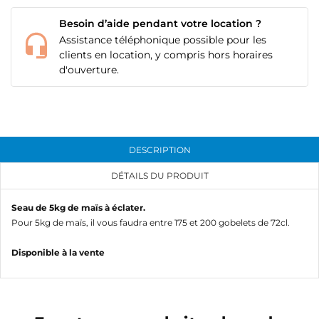
Besoin d’aide pendant votre location ?
Assistance téléphonique possible pour les
clients en location, y compris hors horaires
d'ouverture.
DESCRIPTION
CRÉER UNE LISTE D'ENVIES
DÉTAILS DU PRODUIT
CONNEXION
Seau de 5kg de maïs à éclater.
NOM DE LA LISTE D'ENVIES
MES LISTES
Vous devez être connecté pour ajouter des produits
Pour 5kg de maïs, il vous faudra entre 175 et 200 gobelets de 72cl.
à votre liste d'envies.
add_circle_outline
Créer une nouvelle liste
Disponible à la vente
Annuler
Connexion
Annuler
Créer une liste d'envies