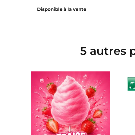
Disponible à la vente
CR
C
5 autres 
NO
Vo
ME
d'e