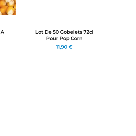
 A
Lot De 50 Gobelets 72cl
Lot 
Pour Pop Corn
Bar
11,90 €