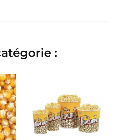
atégorie :
te