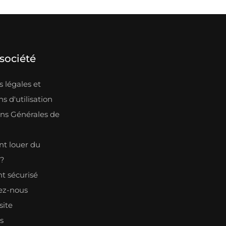
société
 légales et
s d'utilisation
ons Générales de
n
 louer du
l?
t sécurisé
ez-nous
site
s