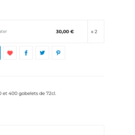
ater
30,00 €
x 2
0 et 400 gobelets de 72cl.