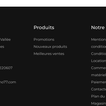
Produits
Notre 
Vallée
Promotions
Mentions
les
Nouveaux produits
condition
Meilleures ventes
Conditi
Locatio
8220607
Comment
matérie
ono77.com
Paiemen
Contact
Plan du 
Magasin