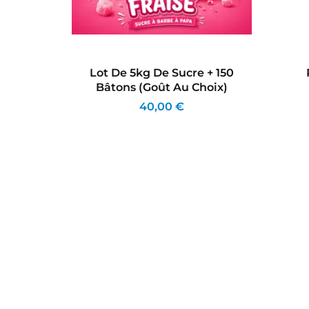
 Pour
Lot De 5kg De Sucre + 150
8cm)
Bâtons (goût Au Choix)
40,00 €