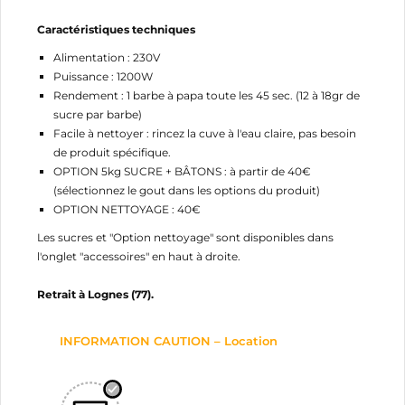
Caractéristiques techniques
Alimentation : 230V
Puissance : 1200W
Rendement : 1 barbe à papa toute les 45 sec. (12 à 18gr de
sucre par barbe)
Facile à nettoyer : rincez la cuve à l'eau claire, pas besoin
CRÉER UNE LISTE D'ENVIES
de produit spécifique.
CONNEXION
OPTION 5kg SUCRE + BÂTONS : à partir de 40€
(sélectionnez le gout dans les options du produit)
NOM DE LA LISTE D'ENVIES
MES LISTES
Vous devez être connecté pour ajouter des produits
OPTION NETTOYAGE : 40€
à votre liste d'envies.
Les sucres et "Option nettoyage" sont disponibles dans
add_circle_outline
Créer une nouvelle liste
l'onglet "accessoires" en haut à droite.
Annuler
Connexion
Retrait à Lognes (77).
Annuler
Créer une liste d'envies
INFORMATION CAUTION – Location