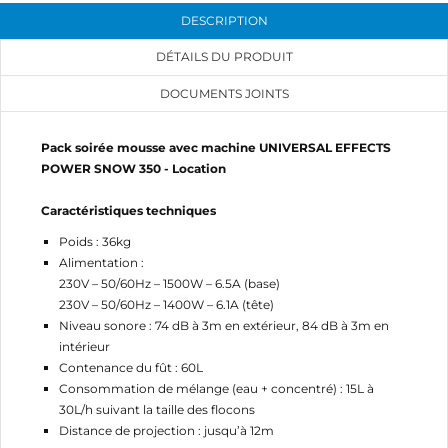
DESCRIPTION
DÉTAILS DU PRODUIT
DOCUMENTS JOINTS
CRÉER UNE LISTE D'ENVIES
CONNEXION
Pack soirée mousse avec machine UNIVERSAL EFFECTS
POWER SNOW 350 - Location
NOM DE LA LISTE D'ENVIES
MES LISTES
Vous devez être connecté pour ajouter des produits
à votre liste d'envies.
Caractéristiques techniques
add_circle_outline
Créer une nouvelle liste
Poids : 36kg
Annuler
Connexion
Alimentation :
Annuler
Créer une liste d'envies
230V – 50/60Hz – 1500W – 6.5A (base)
230V – 50/60Hz – 1400W – 6.1A (tête)
Niveau sonore : 74 dB à 3m en extérieur, 84 dB à 3m en
intérieur
Contenance du fût : 60L
Consommation de mélange (eau + concentré) : 15L à
30L/h suivant la taille des flocons
Distance de projection : jusqu’à 12m