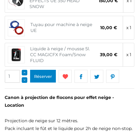
EFFECTS UE 350 HEAD
150,00 €
x 1
SNOW
Tuyau pour machine à neige
10,00 €
x 1
UE
Liquide à neige / mousse 5l.
CC MAGICFX Foam/Snow
39,00 €
x 1
FLUID
Réserver
Canon à projection de flocons pour effet neige -
Location
Projection de neige sur 12 mètres.
Pack incluant le fût et le liquide pour 2h de neige non-stop.