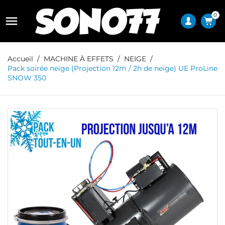
0

Accueil
MACHINE À EFFETS
NEIGE
Pack soirée neige (Projection 12m / 2h de neige) UE ProLine
SNOW 350