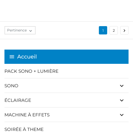

Pertinence

1
2
Accueil
PACK SONO + LUMIÈRE
keyboard_arrow_down
SONO
keyboard_arrow_down
ÉCLAIRAGE
keyboard_arrow_down
MACHINE À EFFETS
SOIRÉE À THEME