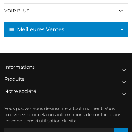
keyboard_arrow_down
VOIR PLUS
Meilleures Ventes
Informations

Produits

Notre société

Vous pouvez vous désinscrire à tout moment. Vous
trouverez pour cela nos informations de contact dans
les conditions d'utilisation du site.