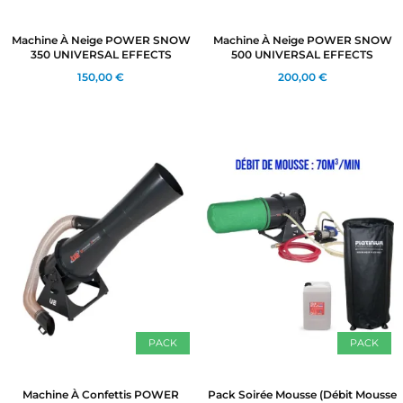
CRÉER UNE LISTE D'ENVIES
CONNEXION
((MODALTITLE))
Machine À Neige POWER SNOW
Machine À Neige POWER SNOW
NOM DE LA LISTE D'ENVIES
MES LISTES
350 UNIVERSAL EFFECTS
500 UNIVERSAL EFFECTS
Vous devez être connecté pour ajouter des produits
((confirmMessage))
à votre liste d'envies.
150,00 €
200,00 €
add_circle_outline
Créer une nouvelle liste
((cancelText))
((modalDeleteText))
Annuler
Connexion
Annuler
Créer une liste d'envies
PACK
PACK
Machine À Confettis POWER
Pack Soirée Mousse (Débit Mousse