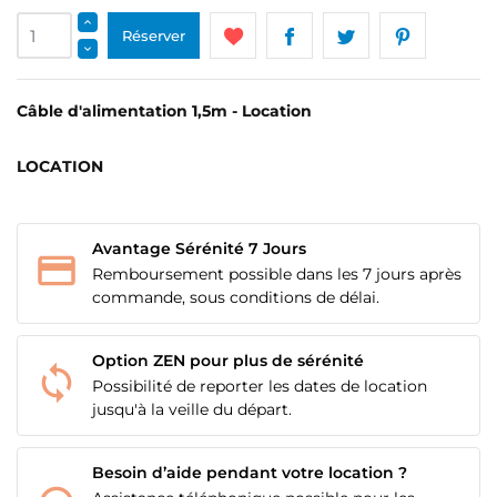
Réserver
Câble d'alimentation 1,5m - Location
LOCATION
Avantage Sérénité 7 Jours
Remboursement possible dans les 7 jours après
commande, sous conditions de délai.
Option ZEN pour plus de sérénité
Possibilité de reporter les dates de location
CRÉER UNE LISTE D'ENVIES
CONNEXION
jusqu'à la veille du départ.
NOM DE LA LISTE D'ENVIES
MES LISTES
Vous devez être connecté pour ajouter des produits
Besoin d’aide pendant votre location ?
à votre liste d'envies.