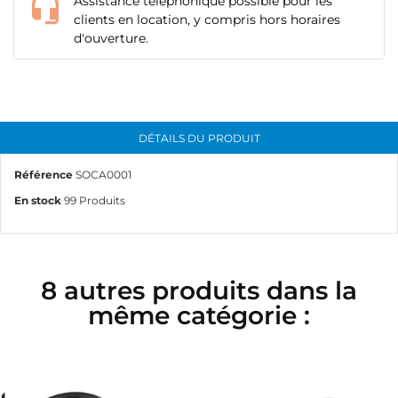
Assistance téléphonique possible pour les
add_circle_outline
Créer une nouvelle liste
clients en location, y compris hors horaires
d'ouverture.
Annuler
Connexion
Annuler
Créer une liste d'envies
DÉTAILS DU PRODUIT
Référence
SOCA0001
En stock
99 Produits
8 autres produits dans la
même catégorie :