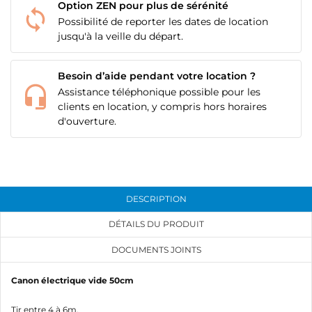
CRÉER UNE LISTE D'ENVIES
Option ZEN pour plus de sérénité
CONNEXION
Possibilité de reporter les dates de location
jusqu'à la veille du départ.
NOM DE LA LISTE D'ENVIES
MES LISTES
Vous devez être connecté pour ajouter des produits
à votre liste d'envies.
Besoin d’aide pendant votre location ?
add_circle_outline
Créer une nouvelle liste
Assistance téléphonique possible pour les
clients en location, y compris hors horaires
Annuler
Connexion
Annuler
Créer une liste d'envies
d'ouverture.
DESCRIPTION
DÉTAILS DU PRODUIT
DOCUMENTS JOINTS
Canon électrique vide 50cm
Tir entre 4 à 6m.