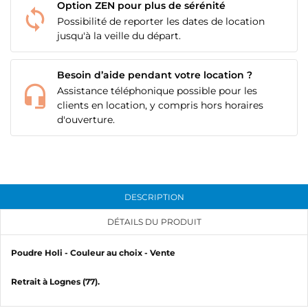
CONNEXION
Option ZEN pour plus de sérénité
Possibilité de reporter les dates de location
jusqu'à la veille du départ.
NOM DE LA LISTE D'ENVIES
MES LISTES
Vous devez être connecté pour ajouter des produits
à votre liste d'envies.
add_circle_outline
Créer une nouvelle liste
Besoin d’aide pendant votre location ?
Assistance téléphonique possible pour les
Annuler
Connexion
clients en location, y compris hors horaires
Annuler
Créer une liste d'envies
d'ouverture.
DESCRIPTION
DÉTAILS DU PRODUIT
Poudre Holi - Couleur au choix - Vente
Retrait à Lognes (77).