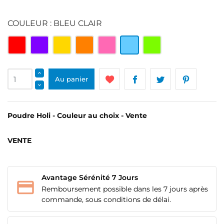
COULEUR : BLEU CLAIR
Rouge
Violet
Jaune
Orange
Rose
Bleu
Vert
clair
clair
Au panier
Poudre Holi - Couleur au choix - Vente
VENTE
Avantage Sérénité 7 Jours
Remboursement possible dans les 7 jours après
commande, sous conditions de délai.
CRÉER UNE LISTE D'ENVIES