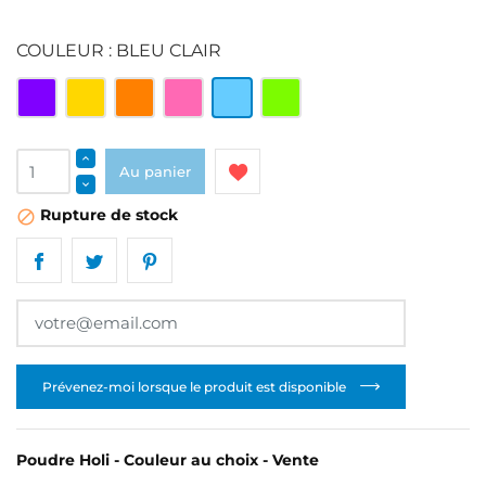
COULEUR : BLEU CLAIR
Violet
Jaune
Orange
Rose
Bleu
Vert
clair
clair
Au panier
Rupture de stock

Prévenez-moi lorsque le produit est disponible
Poudre Holi - Couleur au choix - Vente