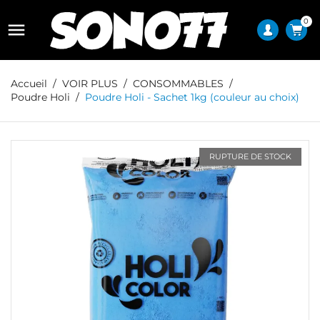
0

Accueil
VOIR PLUS
CONSOMMABLES
Poudre Holi
Poudre Holi - Sachet 1kg (couleur au choix)
RUPTURE DE STOCK