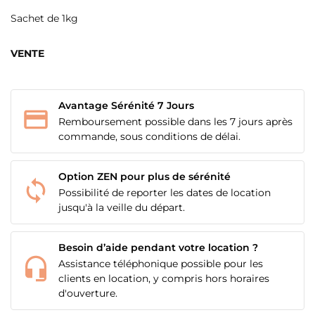
Sachet de 1kg
VENTE
CRÉER UNE LISTE D'ENVIES
Avantage Sérénité 7 Jours
CONNEXION
Remboursement possible dans les 7 jours après
commande, sous conditions de délai.
NOM DE LA LISTE D'ENVIES
MES LISTES
Vous devez être connecté pour ajouter des produits
à votre liste d'envies.
add_circle_outline
Créer une nouvelle liste
Option ZEN pour plus de sérénité
Possibilité de reporter les dates de location
Annuler
Connexion
jusqu'à la veille du départ.
Annuler
Créer une liste d'envies
Besoin d’aide pendant votre location ?
Assistance téléphonique possible pour les
clients en location, y compris hors horaires
d'ouverture.