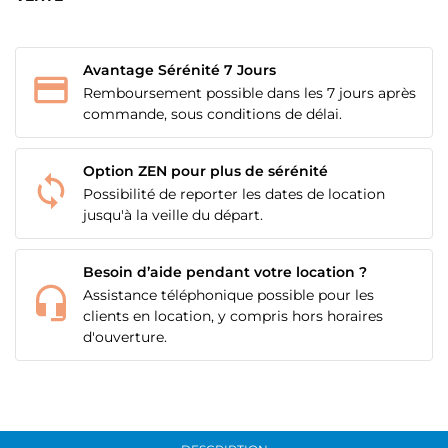
Avantage Sérénité 7 Jours
Remboursement possible dans les 7 jours après
commande, sous conditions de délai.
CRÉER UNE LISTE D'ENVIES
Option ZEN pour plus de sérénité
CONNEXION
Possibilité de reporter les dates de location
jusqu'à la veille du départ.
NOM DE LA LISTE D'ENVIES
MES LISTES
Vous devez être connecté pour ajouter des produits
à votre liste d'envies.
Besoin d’aide pendant votre location ?
add_circle_outline
Créer une nouvelle liste
Assistance téléphonique possible pour les
clients en location, y compris hors horaires
Annuler
Connexion
d'ouverture.
Annuler
Créer une liste d'envies