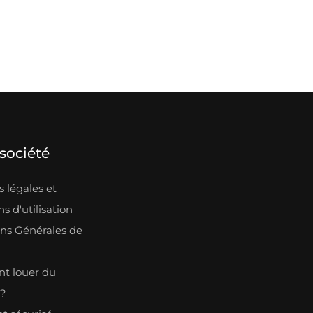
société
 légales et
s d'utilisation
ons Générales de
n
 louer du
l?