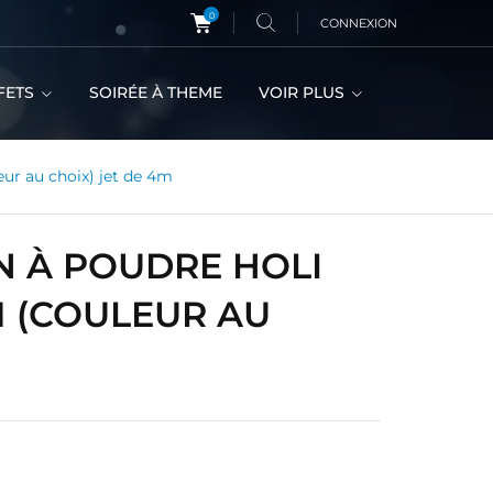
0
CONNEXION
FETS
SOIRÉE À THEME
VOIR PLUS
ur au choix) jet de 4m
 À POUDRE HOLI
M (COULEUR AU