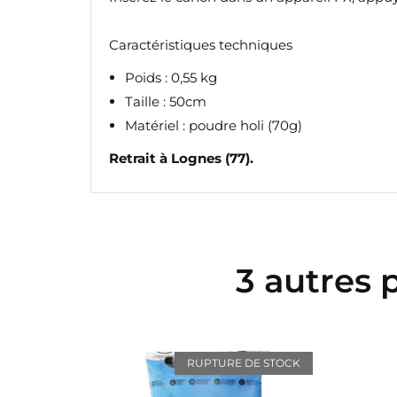
Caractéristiques techniques
Poids : 0,55 kg
Taille : 50cm
Matériel : poudre holi (70g)
CR
C
Retrait à Lognes (77).
NO
Vo
ME
d'e
3 autres 
RUPTURE DE STOCK