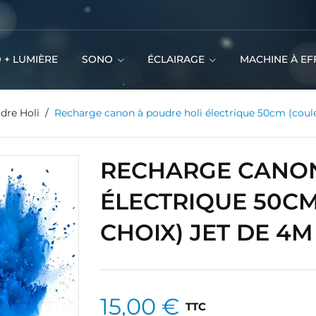
 + LUMIÈRE
SONO
ÉCLAIRAGE
MACHINE À EF
dre Holi
Recharge canon à poudre holi électrique 50cm (coule
RECHARGE CANON
ÉLECTRIQUE 50C
CHOIX) JET DE 4M
15,00 €
TTC