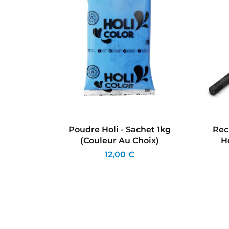
et 70g
Poudre Holi - Sachet 1kg
Rec
ix)
(couleur Au Choix)
H
12,00 €