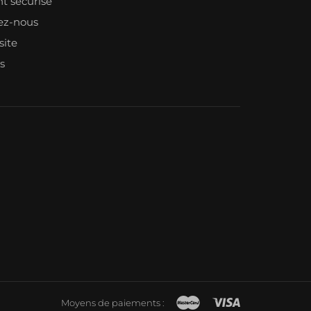
t sécurisé
ez-nous
site
s
Moyens de paiements :