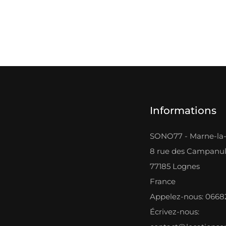
Informations
SONO77 - Marne-la-
8 rue des Campanu
77185 Lognes
France
Appelez-nous: 066
Écrivez-nous: