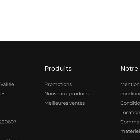
Produits
Notre 
Vallée
Promotions
Mentions
les
Nouveaux produits
condition
Meilleures ventes
Conditi
Locatio
8220607
Comment
matérie