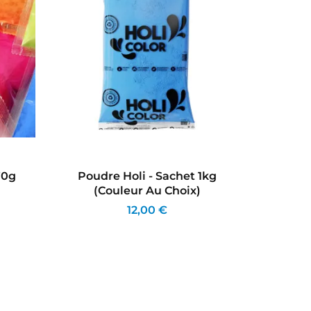
70g
Poudre Holi - Sachet 1kg
Recha
(couleur Au Choix)
Holi
12,00 €