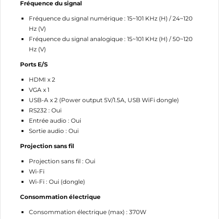
Fréquence du signal
Fréquence du signal numérique : 15~101 KHz (H) / 24~120
Hz (V)
Fréquence du signal analogique : 15~101 KHz (H) / 50~120
Hz (V)
Ports E/S
HDMI x 2
VGA x 1
USB-A x 2 (Power output 5V/1.5A, USB WiFi dongle)
CRÉER UNE LISTE D'ENVIES
RS232 : Oui
CONNEXION
Entrée audio : Oui
Sortie audio : Oui
NOM DE LA LISTE D'ENVIES
MES LISTES
Vous devez être connecté pour ajouter des produits
Projection sans fil
à votre liste d'envies.
Projection sans fil : Oui
add_circle_outline
Créer une nouvelle liste
Wi-Fi
Wi-Fi : Oui (dongle)
Annuler
Connexion
Annuler
Créer une liste d'envies
Consommation électrique
Consommation électrique (max) : 370W