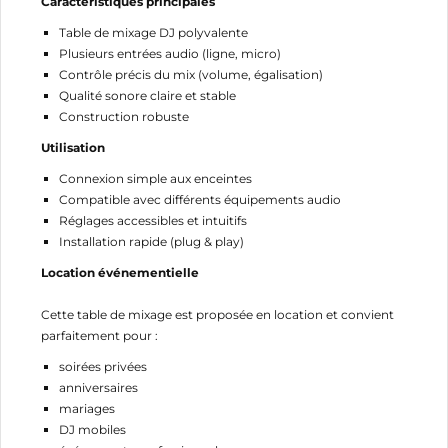
Caractéristiques principales
Table de mixage DJ polyvalente
Plusieurs entrées audio (ligne, micro)
Contrôle précis du mix (volume, égalisation)
Qualité sonore claire et stable
Construction robuste
Utilisation
Connexion simple aux enceintes
Compatible avec différents équipements audio
Réglages accessibles et intuitifs
Installation rapide (plug & play)
Location événementielle
CRÉER UNE LISTE D'ENVIES
Cette table de mixage est proposée en location et convient
CONNEXION
parfaitement pour :
soirées privées
NOM DE LA LISTE D'ENVIES
MES LISTES
Vous devez être connecté pour ajouter des produits
anniversaires
à votre liste d'envies.
mariages
add_circle_outline
Créer une nouvelle liste
DJ mobiles