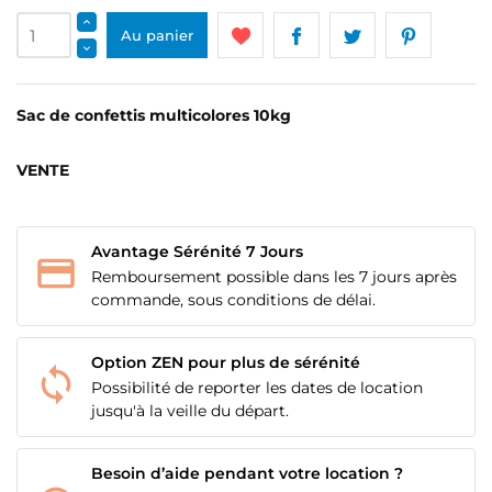
Au panier
Sac de confettis multicolores 10kg
CRÉER UNE LISTE D'ENVIES
CONNEXION
VENTE
NOM DE LA LISTE D'ENVIES
MES LISTES
Vous devez être connecté pour ajouter des produits
à votre liste d'envies.
add_circle_outline
Avantage Sérénité 7 Jours
Créer une nouvelle liste
Remboursement possible dans les 7 jours après
Annuler
Connexion
commande, sous conditions de délai.
Annuler
Créer une liste d'envies
Option ZEN pour plus de sérénité
Possibilité de reporter les dates de location
jusqu'à la veille du départ.
Besoin d’aide pendant votre location ?