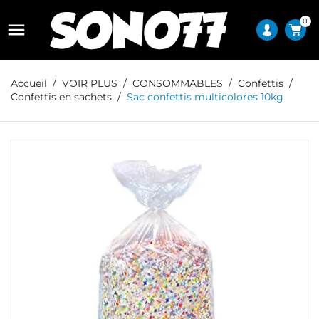
0

Accueil
VOIR PLUS
CONSOMMABLES
Confettis
Confettis en sachets
Sac confettis multicolores 10kg