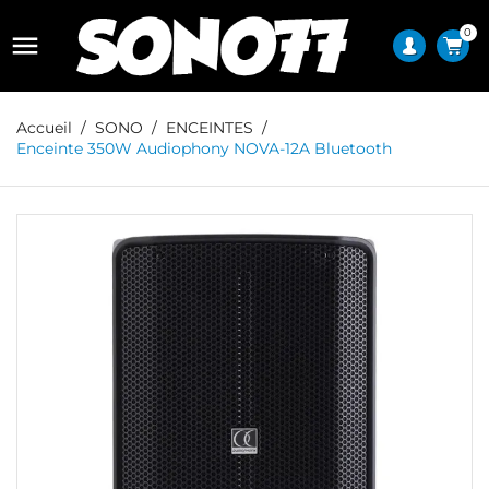
0

Accueil
SONO
ENCEINTES
Enceinte 350W Audiophony NOVA-12A Bluetooth