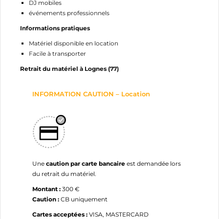
Annuler
Créer une liste d'envies
DJ mobiles
événements professionnels
Informations pratiques
Matériel disponible en location
Facile à transporter
Retrait du matériel à Lognes (77)
INFORMATION CAUTION – Location
Une
caution par carte bancaire
est demandée lors
du retrait du matériel.
Montant :
300 €
Caution :
CB uniquement
Cartes acceptées :
VISA, MASTERCARD