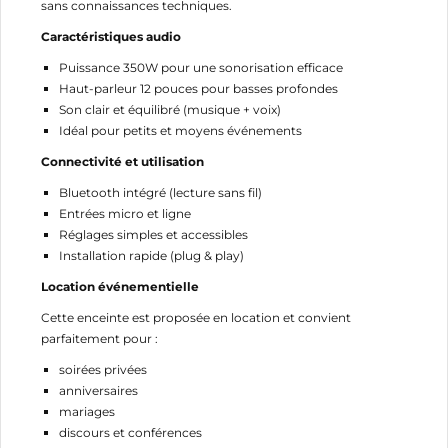
sans connaissances techniques.
Caractéristiques audio
Puissance 350W pour une sonorisation efficace
Haut-parleur 12 pouces pour basses profondes
Son clair et équilibré (musique + voix)
Idéal pour petits et moyens événements
Connectivité et utilisation
Bluetooth intégré (lecture sans fil)
Entrées micro et ligne
Réglages simples et accessibles
Installation rapide (plug & play)
CRÉER UNE LISTE D'ENVIES
Location événementielle
CONNEXION
Cette enceinte est proposée en location et convient
parfaitement pour :
NOM DE LA LISTE D'ENVIES
MES LISTES
Vous devez être connecté pour ajouter des produits
à votre liste d'envies.
soirées privées
anniversaires
add_circle_outline
Créer une nouvelle liste
mariages
discours et conférences
Annuler
Connexion