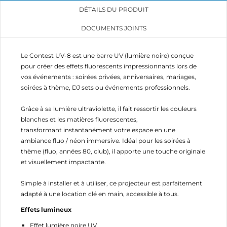
DÉTAILS DU PRODUIT
DOCUMENTS JOINTS
Le Contest UV-8 est une barre UV (lumière noire) conçue
pour créer des effets fluorescents impressionnants lors de
vos événements : soirées privées, anniversaires, mariages,
soirées à thème, DJ sets ou événements professionnels.
CRÉER UNE LISTE D'ENVIES
CONNEXION
Grâce à sa lumière ultraviolette, il fait ressortir les couleurs
blanches et les matières fluorescentes,
transformant instantanément votre espace en une
NOM DE LA LISTE D'ENVIES
MES LISTES
Vous devez être connecté pour ajouter des produits
ambiance fluo / néon immersive. Idéal pour les soirées à
à votre liste d'envies.
thème (fluo, années 80, club), il apporte une touche originale
add_circle_outline
Créer une nouvelle liste
et visuellement impactante.
Annuler
Connexion
Simple à installer et à utiliser, ce projecteur est parfaitement
Annuler
Créer une liste d'envies
adapté à une location clé en main, accessible à tous.
Effets lumineux
Effet lumière noire UV