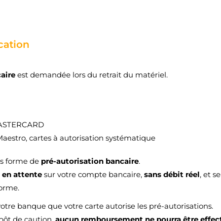
add_circle_outline
Créer une nouvelle lis
Annuler
Connexion
Annuler
Créer une liste d'envies
ation
caire
est demandée lors du retrait du matériel.
MASTERCARD
Maestro, cartes à autorisation systématique
us forme de
pré-autorisation bancaire
.
e
en attente
sur votre compte bancaire,
sans débit réel
, et 
forme.
votre banque que votre carte autorise les pré-autorisations.
épôt de caution,
aucun remboursement ne pourra être effec