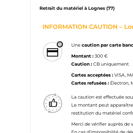
Retrait du matériel à Lognes (77)
INFORMATION CAUTION – Loc
Une
caution par carte ban
Montant :
300 €
Caution :
CB uniquement
Cartes acceptées :
VISA, 
Cartes refusées :
Électron, 
La caution est effectuée so
Le montant peut apparaîtr
restitution du matériel con
Merci de vérifier auprès de 
En cas d’impossibilité de d