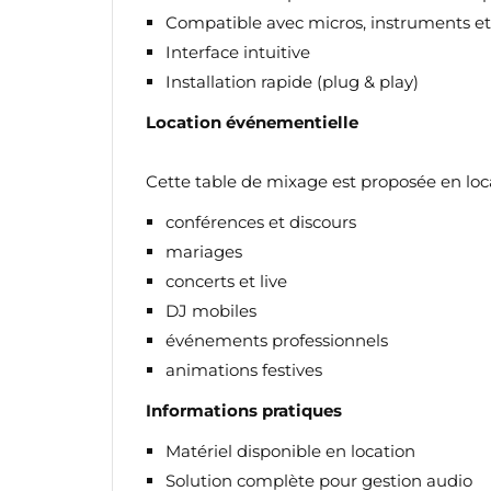
Compatible avec micros, instruments et
Interface intuitive
Installation rapide (plug & play)
Location événementielle
Cette table de mixage est proposée en loc
conférences et discours
mariages
concerts et live
DJ mobiles
événements professionnels
animations festives
CR
C
Informations pratiques
NO
Vo
Matériel disponible en location
ME
d'e
Solution complète pour gestion audio