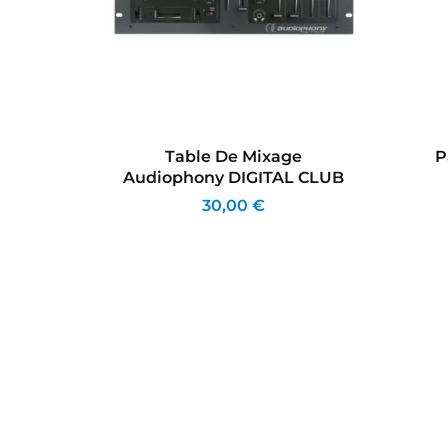
ge
Table De Mixage
P
OOP
Audiophony DIGITAL CLUB
30,00 €