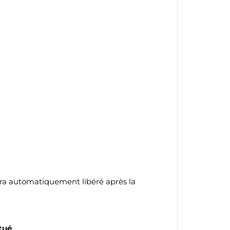
te
sera automatiquement libéré après la
tué
.