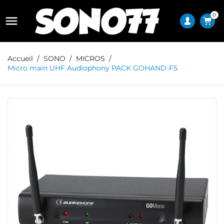
0

Accueil
SONO
MICROS
Micro main UHF Audiophony PACK GOHAND-F5