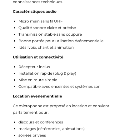
connaissances techniques.
Caractéristiques audio
Micro main sans fil UHF
Qualité sonore claire et précise
Transmission stable sans coupure
Bonne portée pour utilisation événementielle
Idéal voix, chant et animation
Utilisation et connectivité
Récepteur inclus
Installation rapide (plug & play)
Mise en route simple
Compatible avec enceintes et systèmes son
CRÉER UNE LISTE D'ENVIES
Location événementielle
CONNEXION
Ce microphone est proposé en location et convient
NOM DE LA LISTE D'ENVIES
parfaitement pour :
MES LISTES
Vous devez être connecté pour ajouter des produits
à votre liste d'envies.
discours et conférences
add_circle_outline
Créer une nouvelle liste
mariages (cérémonies, animations)
soirées privées