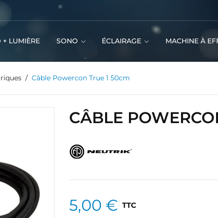
 + LUMIÈRE
SONO
ÉCLAIRAGE
MACHINE À EF
triques
Câble Powercon True 1 50cm
CÂBLE POWERCON
5,00 €
TTC