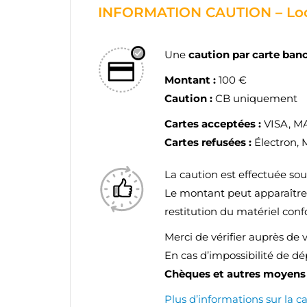
INFORMATION CAUTION – Loc
Une
caution par carte ban
Montant :
100 €
Caution :
CB uniquement
Cartes acceptées :
VISA, 
Cartes refusées :
Électron, 
La caution est effectuée so
Le montant peut apparaîtr
restitution du matériel con
CR
C
Merci de vérifier auprès de 
En cas d’impossibilité de d
NO
Vo
ME
Chèques et autres moyens 
d'e
Plus d’informations sur la c