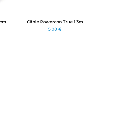
0cm
Câble Powercon True 1 3m
Câ
Neut
5,00 €