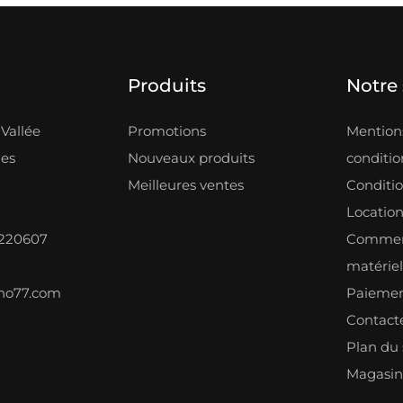
Produits
Notre 
Vallée
Promotions
Mentions
les
Nouveaux produits
condition
Meilleures ventes
Conditi
Locatio
8220607
Comment
matérie
ono77.com
Paiemen
Contact
Plan du 
Magasin