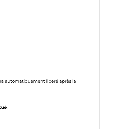
sera automatiquement libéré après la
tué
.
te