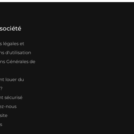
société
 légales et
s d'utilisation
ons Générales de
n
 louer du
l?
t sécurisé
ez-nous
site
s