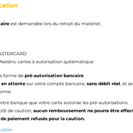
ation
caire
est demandée lors du retrait du matériel.
MASTERCARD
Maestro, cartes à autorisation systématique
us forme de
pré-autorisation bancaire
.
e
en attente
sur votre compte bancaire,
sans débit réel
, et 
forme.
ÉER UNE LISTE D'ENVIES
ONNEXION
votre banque que votre carte autorise les pré-autorisations.
épôt de caution,
aucun remboursement ne pourra être effec
M DE LA LISTE D'ENVIES
us devez être connecté pour ajouter des produits à votre liste
S LISTES
de paiement refusés pour la caution.
nvies.
aution
add_circle_outline
Créer une nouvelle lis