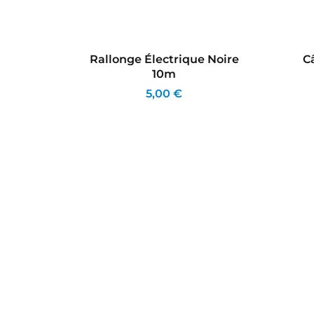
tion
Rallonge Électrique Noire
C
 1,5m
10m
5,00 €