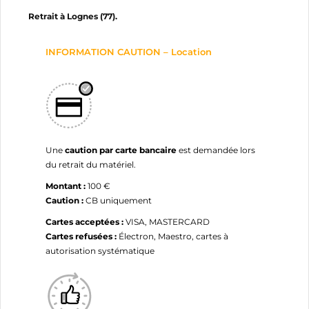
NOM DE LA LISTE D'ENVIES
MES LISTES
Vous devez être connecté pour ajouter des produits
Retrait à Lognes (77).
à votre liste d'envies.
add_circle_outline
Créer une nouvelle liste
INFORMATION CAUTION – Location
Annuler
Connexion
Annuler
Créer une liste d'envies
Une
caution par carte bancaire
est demandée lors
du retrait du matériel.
Montant :
100 €
Caution :
CB uniquement
Cartes acceptées :
VISA, MASTERCARD
Cartes refusées :
Électron, Maestro, cartes à
autorisation systématique