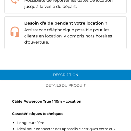
Possibilité de reporter les dates de location
jusqu'à la veille du départ.
Besoin d’aide pendant votre location ?
Assistance téléphonique possible pour les
clients en location, y compris hors horaires
d'ouverture.
DESCRIPTION
DÉTAILS DU PRODUIT
Câble Powercon True 1 10m – Location
Caractéristiques techniques
CRÉER UNE LISTE D'ENVIES
CONNEXION
Longueur : 10m
Idéal pour connecter des appareils électriques entre eux.