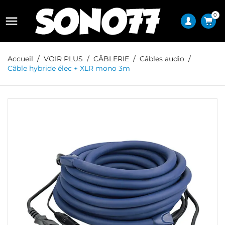
0

Accueil
VOIR PLUS
CÂBLERIE
Câbles audio
Câble hybride élec + XLR mono 3m