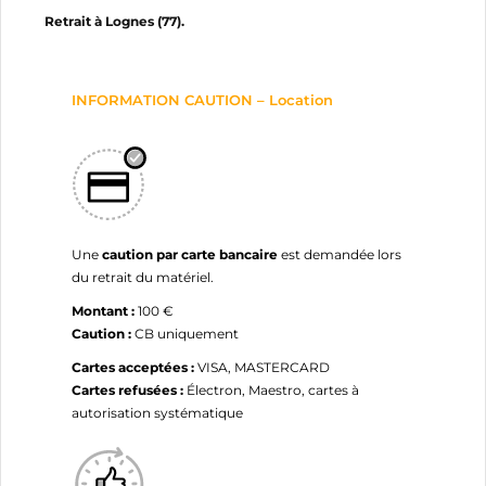
Retrait à Lognes (77).
NOM DE LA LISTE D'ENVIES
MES LISTES
Vous devez être connecté pour ajouter des produits
à votre liste d'envies.
add_circle_outline
Créer une nouvelle liste
INFORMATION CAUTION – Location
Annuler
Connexion
Annuler
Créer une liste d'envies
Une
caution par carte bancaire
est demandée lors
du retrait du matériel.
Montant :
100 €
Caution :
CB uniquement
Cartes acceptées :
VISA, MASTERCARD
Cartes refusées :
Électron, Maestro, cartes à
autorisation systématique