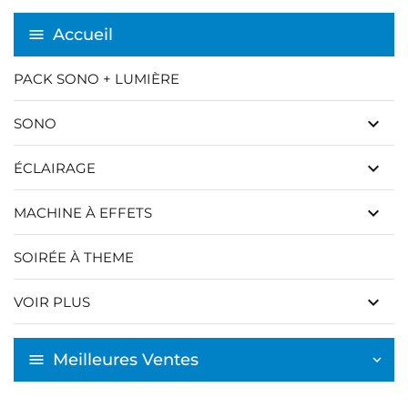
à votre liste d'envies.
add_circle_outline
Créer une nouvelle liste
Accueil
((cancelText))
((modalDeleteText))
Annuler
Connexion
PACK SONO + LUMIÈRE
Annuler
Créer une liste d'envies
keyboard_arrow_down
SONO
keyboard_arrow_down
ÉCLAIRAGE
keyboard_arrow_down
MACHINE À EFFETS
SOIRÉE À THEME
keyboard_arrow_down
VOIR PLUS
Meilleures Ventes