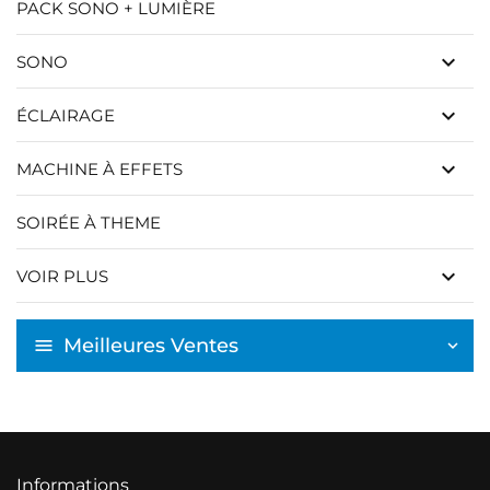
PACK SONO + LUMIÈRE
keyboard_arrow_down
SONO
keyboard_arrow_down
ÉCLAIRAGE
keyboard_arrow_down
MACHINE À EFFETS
SOIRÉE À THEME
keyboard_arrow_down
VOIR PLUS
Meilleures Ventes
Informations