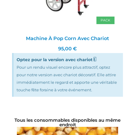
PACK
Machine À Pop Corn Avec Chariot
95,00 €
Optez pour la version avec chariot !
CRÉER UNE LISTE D'ENVIES
Pour un rendu visuel encore plus attractif, optez
CONNEXION
((MODALTITLE))
pour notre version avec chariot décoratif. Elle attire
immédiatement le regard et apporte une véritable
NOM DE LA LISTE D'ENVIES
MES LISTES
Vous devez être connecté pour ajouter des produits
((confirmMessage))
touche fête foraine à votre événement.
à votre liste d'envies.
add_circle_outline
Créer une nouvelle liste
((cancelText))
((modalDeleteText))
Annuler
Connexion
Annuler
Créer une liste d'envies
Tous les consommables disponibles au même
endroit