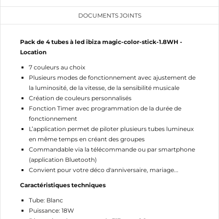
DOCUMENTS JOINTS
Pack de 4 tubes à led ibiza magic-color-stick-1.8WH -
Location
7 couleurs au choix
Plusieurs modes de fonctionnement avec ajustement de
la luminosité, de la vitesse, de la sensibilité musicale
Création de couleurs personnalisés
Fonction Timer avec programmation de la durée de
fonctionnement
CRÉER UNE LISTE D'ENVIES
L’application permet de piloter plusieurs tubes lumineux
CONNEXION
en même temps en créant des groupes
Commandable via la télécommande ou par smartphone
NOM DE LA LISTE D'ENVIES
MES LISTES
Vous devez être connecté pour ajouter des produits
(application Bluetooth)
à votre liste d'envies.
Convient pour votre déco d'anniversaire, mariage...
add_circle_outline
Créer une nouvelle liste
Caractéristiques techniques
Annuler
Connexion
Tube: Blanc
Annuler
Créer une liste d'envies
Puissance: 18W