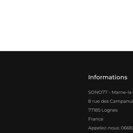
Informations
SONO77 - Marne-la-
8 rue des Campanu
77185 Lognes
France
Appelez-nous: 066