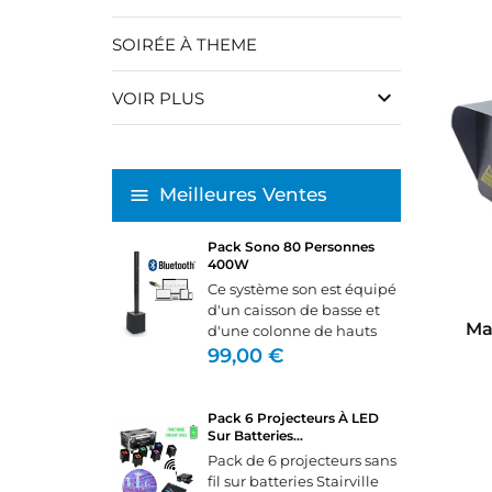
SOIRÉE À THEME
keyboard_arrow_down
VOIR PLUS
Meilleures Ventes
Pack Sono 80 Personnes
400W
Ce système son est équipé
d'un caisson de basse et
Ma
d'une colonne de hauts
parleurs.Il se branche
99,00 €
directement sur un pc,
lecteur MP3 ou table de
mixage. Nous vous
Pack 6 Projecteurs À LED
fournirons les câbles le
Sur Batteries...
câble...
Pack de 6 projecteurs sans
fil sur batteries Stairville