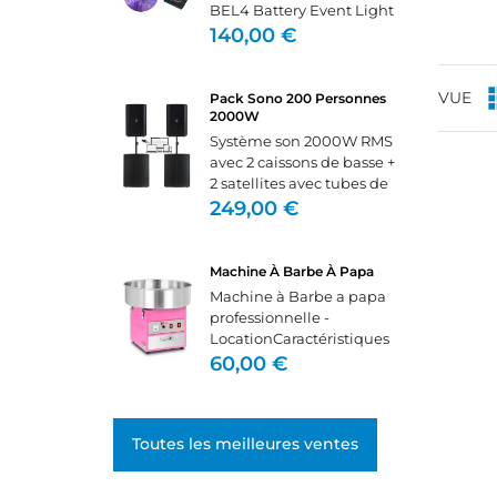
BEL4 Battery Event Light
4x15W -
140,00 €
LocationProjecteur sans fil
flexible pour l'éclairage
d'ambianceAvec DMX
VUE
Pack Sono 200 Personnes
sans fil intégréLuminosité
2000W
élevée...
Système son 2000W RMS
avec 2 caissons de basse +
2 satellites avec tubes de
CR
jonction, câbles,
249,00 €
C
((
adaptateur pc (mini-jack)
et multiprise.Il se branche
NO
directement sur un pc,
Vo
Machine À Barbe À Papa
ME
((
tablette, téléphone ou...
d'e
Machine à Barbe a papa
professionnelle -
LocationCaractéristiques
techniques Alimentation :
60,00 €
230V Puissance : 1200W
Rendement : 1 barbe à
papa toute les 45 sec. (12 à
Toutes les meilleures ventes
18gr de sucre par barbe)...