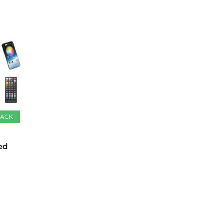
PACK
ed