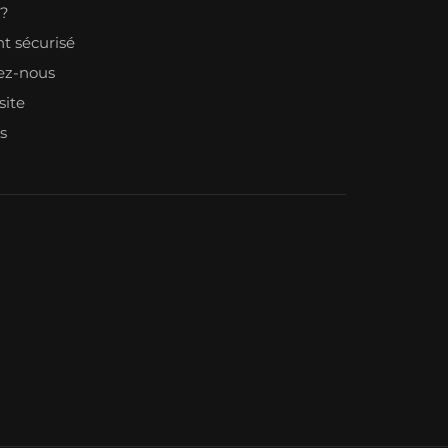
l?
t sécurisé
ez-nous
site
s