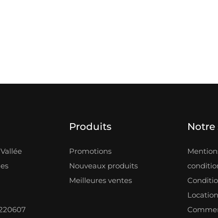
Produits
Notre 
Vallée
Promotions
Mentions
les
Nouveaux produits
condition
Meilleures ventes
Conditi
Locatio
8220607
Comment