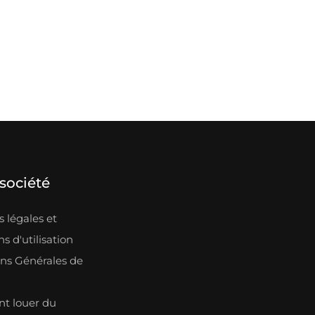
société
 légales et
s d'utilisation
ons Générales de
n
 louer du