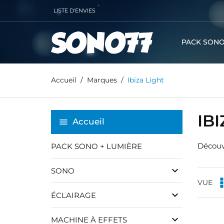
LISTE D'ENVIES
PACK SONO
Accueil
Marques
Ibiza Light
IB
Accueil
Découv
PACK SONO + LUMIÈRE
keyboard_arrow_down
SONO
VUE
keyboard_arrow_down
ÉCLAIRAGE
keyboard_arrow_down
MACHINE À EFFETS